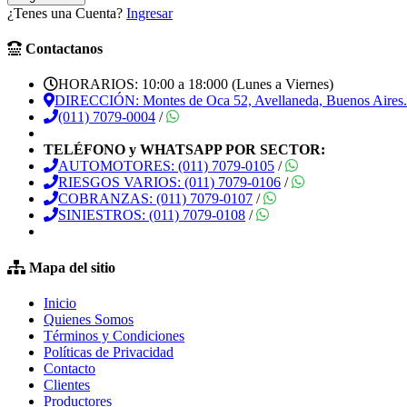
¿Tenes una Cuenta?
Ingresar
Contactanos
HORARIOS: 10:00 a 18:000 (Lunes a Viernes)
DIRECCIÓN: Montes de Oca 52, Avellaneda, Buenos Aires.
(011) 7079-0004
/
TELÉFONO y WHATSAPP POR SECTOR:
AUTOMOTORES: (011) 7079-0105
/
RIESGOS VARIOS: (011) 7079-0106
/
COBRANZAS: (011) 7079-0107
/
SINIESTROS: (011) 7079-0108
/
Mapa del sitio
Inicio
Quienes Somos
Términos y Condiciones
Políticas de Privacidad
Contacto
Clientes
Productores